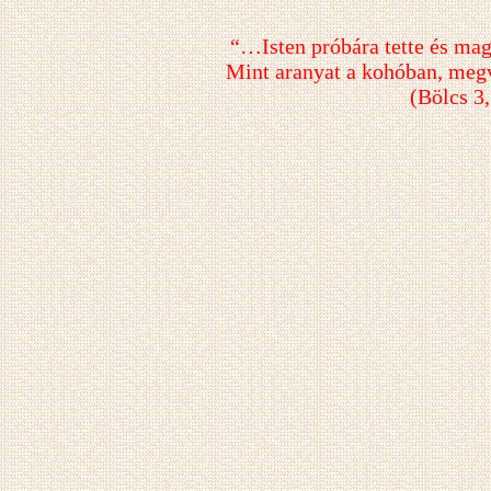
“…Isten próbára tette és ma
Mint aranyat a kohóban, meg
(Bölcs 3,