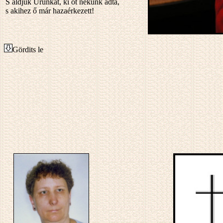
S áldjuk Urunkat, ki őt nekünk adta,
s akihez ő már hazaérkezett!
Gördits le