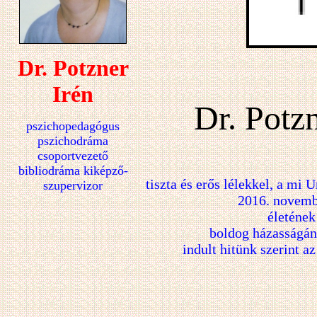
Dr. Potzner
Irén
Dr. Potzn
pszichopedagógus
pszichodráma
csoportvezető
bibliodráma kiképző-
tiszta és erős lélekkel, a mi 
szupervizor
2016. novemb
életének
boldog házasságán
indult hitünk szerint a