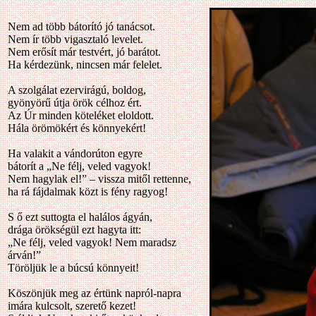
Nem ad több bátorító jó tanácsot.
Nem ír több vigasztaló levelet.
Nem erősít már testvért, jó barátot.
Ha kérdezünk, nincsen már felelet.
A szolgálat ezervirágú, boldog,
gyönyörű útja örök célhoz ért.
Az Úr minden köteléket eloldott.
Hála örömökért és könnyekért!
Ha valakit a vándorúton egyre
bátorít a „Ne félj, veled vagyok!
Nem hagylak el!” – vissza mitől rettenne,
ha rá fájdalmak közt is fény ragyog!
S ő ezt suttogta el halálos ágyán,
drága örökségül ezt hagyta itt:
„Ne félj, veled vagyok! Nem maradsz
árván!”
Töröljük le a búcsú könnyeit!
Köszönjük meg az értünk napról-napra
imára kulcsolt, szerető kezet!